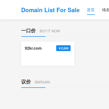
Domain List For Sale
首页
域
一口价
BUY IT NOW
92kr.com
￥2,000
议价
BARGAIN